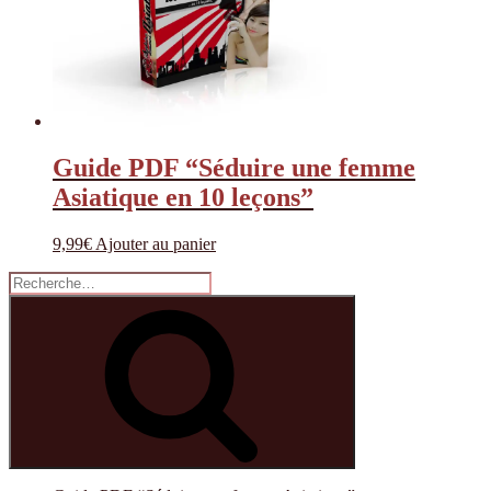
Guide PDF “Séduire une femme
Asiatique en 10 leçons”
9,99
€
Ajouter au panier
Recherche
pour
Recherche
: