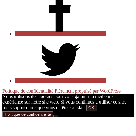
femme
Asiatique
sur
Facebook
Seduire
une
femme
Asiatique
sur
Twitter
Politique de confidentialité
Fièrement propulsé par WordPress
Nous utilisons des cookies pour vous garantir la meilleure
expérience sur notre site web. Si vous continuez à utiliser ce site,
nous supposerons que vous en êtes satisfait.
OK
Politique de confidentialité